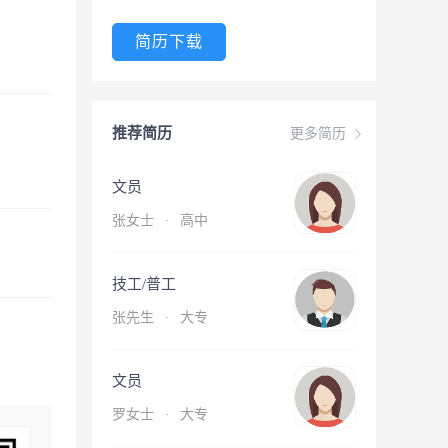
简历下载
推荐简历
更多简历
文员
张女士
·
高中
技工/普工
张先生
·
大专
文员
罗女士
·
大专