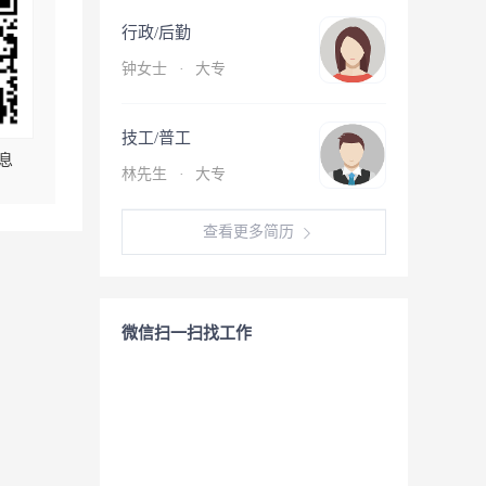
行政/后勤
钟女士
·
大专
技工/普工
息
林先生
·
大专
查看更多简历
微信扫一扫找工作