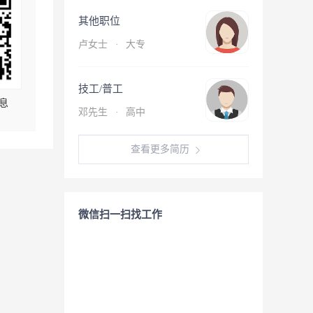
其他职位
卢女士
·
大专
技工/普工
息
邓先生
·
高中
查看更多简历
微信扫一扫找工作