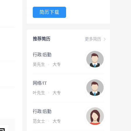
简历下载
推荐简历
更多简历
行政/后勤
吴先生
·
大专
网络/IT
叶先生
·
大专
行政/后勤
范女士
·
大专