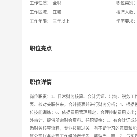
工作性质：
全职
职位类别
工作区域：
宜城
招聘人数
工作年限：
三年以上
学历要求
职位亮点
职位详情
岗位职责：1、日常财务核算、会计凭证、出纳、税务工
表、核对关联往来，合并报表并进行财务分析；4、根据
位技能训练；6、依据费用管理规定，合理控制费用支出
外审计，提供所需财会资料。任职资格：1、有会计证或注
悉财务核算流程，专业技能过关。有不断学习的意愿和能
筑公司账务处理工作经验者优先，能独当一面。7、与东