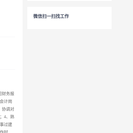
微信扫一扫找工作
司财务报
会计岗
、协调对
；4、熟
事过建
作时