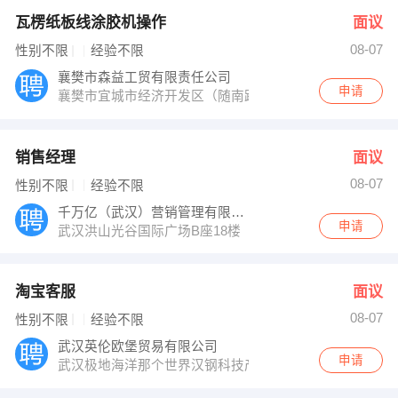
瓦楞纸板线涂胶机操作
面议
08-07
性别不限
经验不限
襄樊市森益工贸有限责任公司
申请
襄樊市宜城市经济开发区（随南路）
销售经理
面议
08-07
性别不限
经验不限
千万亿（武汉）营销管理有限公司
申请
武汉洪山光谷国际广场B座18楼
淘宝客服
面议
08-07
性别不限
经验不限
武汉英伦欧堡贸易有限公司
申请
武汉极地海洋那个世界汉钢科技产业园3栋2单元6楼