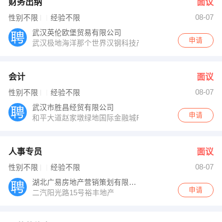
财务出纳
面议
08-07
性别不限
经验不限
武汉英伦欧堡贸易有限公司
申请
武汉极地海洋那个世界汉钢科技产业园3栋2单元6楼
会计
面议
08-07
性别不限
经验不限
武汉市胜昌经贸有限公司
申请
和平大道赵家墩绿地国际金融城R7栋1单元2301
人事专员
面议
08-07
性别不限
经验不限
湖北广易房地产营销策划有限公司
申请
二汽阳光路15号裕丰地产