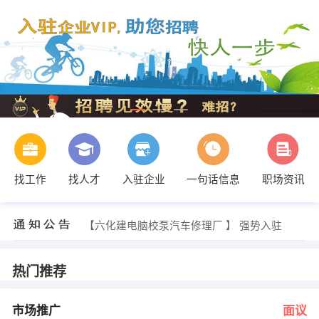
找工作
找人才
入驻企业
一句话信息
职场资讯
张总 发布 [理财业务主管 ] 招聘信息
【宜城市银辉金属有限公司 】 强势入驻
【六化建电脑校泵汽车修理厂 】 强势入驻
【襄樊市飞凡电器维修部 】 强势入驻
【襄樊红金帆机电科技有限公司 】 强势入驻
【美国百诺肯净水设备有限公司襄樊办事处 】 强势入驻
热门推荐
余老师 发布 [市场推广 ] 招聘信息
黎主管 发布 [店面文员 ] 招聘信息
蔡小姐 发布 [办公室助理 ] 招聘信息
市场推广
面议