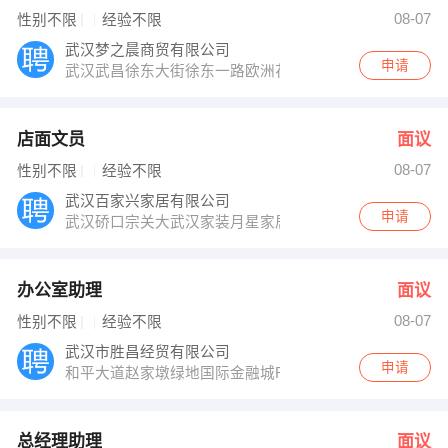
林小姐 发布 [总经理助理 ] 招聘信息
08-07
性别不限
经验不限
张总 发布 [理财业务主管 ] 招聘信息
【宜城市银辉金属有限公司 】 强势入驻
武汉梦之晨商贸有限公司
申请
武汉武昌徐东大街徐东一路欧洲花园6a栋一楼
店面文员
面议
08-07
性别不限
经验不限
武汉百家兴家居有限公司
申请
武汉硚口宗关大武汉家装月星家居22楼
办公室助理
面议
08-07
性别不限
经验不限
武汉市胜昌经贸有限公司
申请
和平大道赵家墩绿地国际金融城R7栋1单元2301
总经理助理
面议