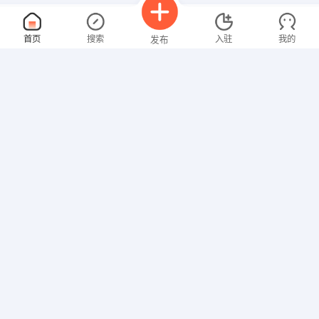
永辉超市营业员
面议
首页
搜索
入驻
我的
发布
08-07
性别不限
经验不限
湖北永辉中百超市有限公司
申请
随州市神农大道万达广场
机械工程师
面议
招聘信息
求职简历
08-07
性别不限
经验不限
湖北东特车辆制造有限公司
申请
襄樊车城大道富康路
行政专员/助理
面议
08-07
性别不限
经验不限
湖北永辉中百超市有限公司
申请
随州市神农大道万达广场